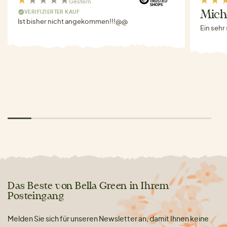
Gestern
VERIFIZIERTER KAUF
Miche
Ist bisher nicht angekommen!!!@@
Ein sehr
Das Beste von Bella Green in Ihrem
Posteingang
Melden Sie sich für unseren Newsletter an, damit Ihnen keine