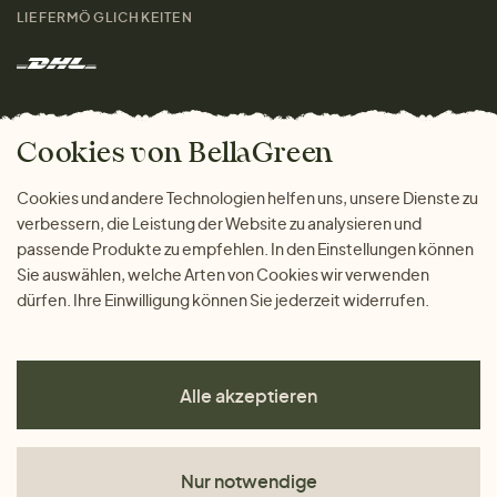
Kontakt
LIEFERMÖGLICHKEITEN
Herren
Rücksendung der Ware
Marken
Wohnen
Versand und Zahlung
Das freundliche Magazin
Geschenke
Cookies von BellaGreen
Warum bei uns einkaufen
ZAHLUNGSMÖGLICHKEITEN
Cookies und andere Technologien helfen uns, unsere Dienste zu
verbessern, die Leistung der Website zu analysieren und
passende Produkte zu empfehlen. In den Einstellungen können
Sie auswählen, welche Arten von Cookies wir verwenden
dürfen. Ihre Einwilligung können Sie jederzeit widerrufen.
Alle akzeptieren
Nur notwendige