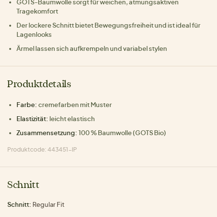
GOTS-Baumwolle sorgt für weichen, atmungsaktiven
Tragekomfort
Der lockere Schnitt bietet Bewegungsfreiheit und ist ideal für
Lagenlooks
Ärmel lassen sich aufkrempeln und variabel stylen
Produktdetails
Farbe:
cremefarben mit Muster
Elastizität:
leicht elastisch
Zusammensetzung:
100 % Baumwolle (GOTS Bio)
Produktcode: 443451-IP
Schnitt
Schnitt:
Regular Fit