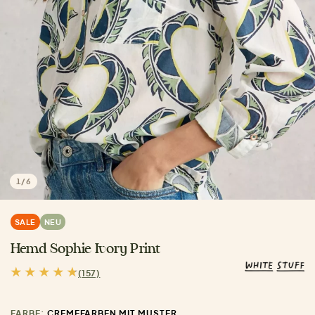
1
/
6
SALE
NEU
Hemd Sophie Ivory Print
(157)
FARBE:
CREMEFARBEN MIT MUSTER