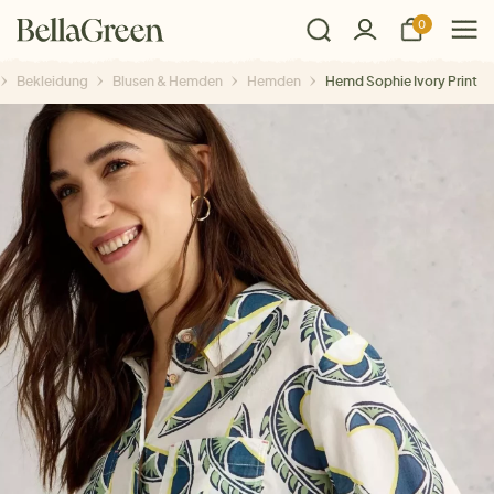
0
Bekleidung
Blusen & Hemden
Hemden
Hemd Sophie Ivory Print