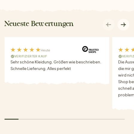
Neueste Bewertungen
Heute
VERIFIZIERTER KAUF
VERIFI
Sehr schöne Kleidung. Größen wie beschrieben.
Die Auswa
Schnelle Lieferung. Alles perfekt
die mir g
wird nich
Shop bes
schnell 
problem