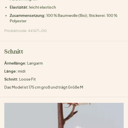
Elastizität:
leicht elastisch
Zusammensetzung:
100 % Baumwolle (Bio); Stickerei: 100 %
Polyester
Produktcode: 441671-DG
Schnitt
Ärmellänge:
Langarm
Länge:
midi
Schnitt:
Loose Fit
Das Model ist 175 cm groß und trägt Größe M