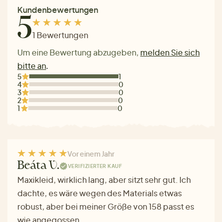
Kundenbewertungen
5
1 Bewertungen
Um eine Bewertung abzugeben,
melden Sie sich
bitte an
.
5
1
4
0
3
0
2
0
1
0
Vor einem Jahr
Beáta V.
VERIFIZIERTER KAUF
Maxikleid, wirklich lang, aber sitzt sehr gut. Ich
dachte, es wäre wegen des Materials etwas
robust, aber bei meiner Größe von 158 passt es
wie angegossen.