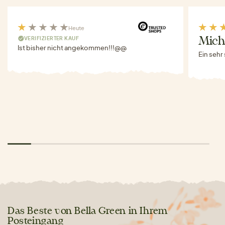
Heute
VERIFIZIERTER KAUF
Miche
Ist bisher nicht angekommen!!!@@
Ein sehr
Das Beste von Bella Green in Ihrem
Posteingang