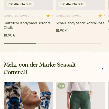
BIO-BAUMWOLLE
BIO-BAUMWOLLE
5
5
SEASALT CORNWALL
SEASALT CORNWALL
Halstuch Handyband Borders
Schal Handyband Sketch Rosa
Chalk
18,90 €
18,90 €
Mehr von der Marke Seasalt
Cornwall
NEU