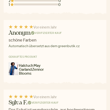
2
0
1
0
Vor einem Jahr
Anonym
VERIFIZIERTER KAUF
schöne Farben
Automatisch übersetzt aus dem greenbutik.cz
GEKAUFTES PRODUKT
Halstuch May
Garland Zennor
Blooms
Vor einem Jahr
Sylva F.
VERIFIZIERTER KAUF
Der Schal ist wunderschön, aus hochwertigem