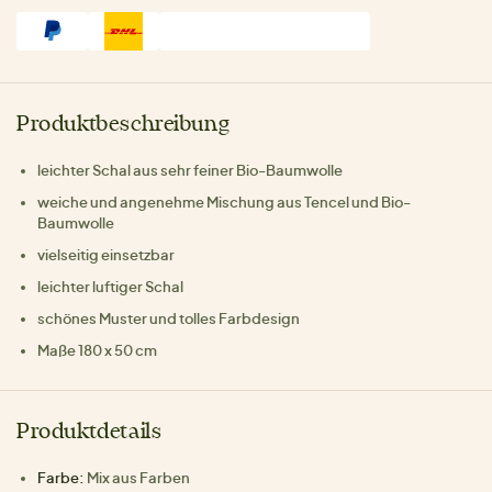
Produktbeschreibung
leichter Schal aus sehr feiner Bio-Baumwolle
weiche und angenehme Mischung aus Tencel und Bio-
Baumwolle
vielseitig einsetzbar
leichter luftiger Schal
schönes Muster und tolles Farbdesign
Maße 180 x 50 cm
Produktdetails
Farbe:
Mix aus Farben