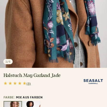
1
/
5
Halstuch May Garland Jade
(3)
FARBE:
MIX AUS FARBEN