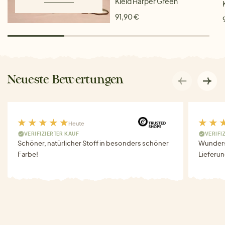
Kleid Harper Green
91,90 €
Neueste Bewertungen
Heute
VERIFIZIERTER KAUF
VERIFI
Schöner, natürlicher Stoff in besonders schöner
Wunders
Farbe!
Lieferun