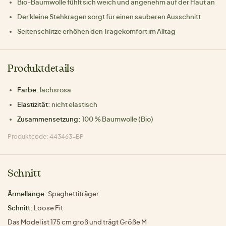
Bio-Baumwolle fühlt sich weich und angenehm auf der Haut an
Der kleine Stehkragen sorgt für einen sauberen Ausschnitt
Seitenschlitze erhöhen den Tragekomfort im Alltag
Produktdetails
Farbe:
lachsrosa
Elastizität:
nicht elastisch
Zusammensetzung:
100 % Baumwolle (Bio)
Produktcode: 443463-BP
Schnitt
Ärmellänge:
Spaghettiträger
Schnitt:
Loose Fit
Das Model ist 175 cm groß und trägt Größe M