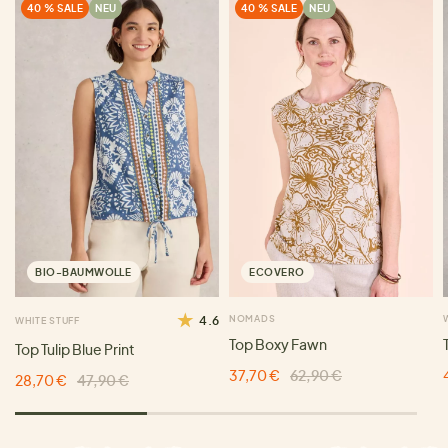
40 % SALE
NEU
40 % SALE
NEU
BIO-BAUMWOLLE
ECOVERO
4.6
NOMADS
WHITE STUFF
Top Boxy Fawn
Top Tulip Blue Print
37,70 €
62,90 €
28,70 €
47,90 €