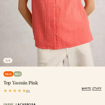
1
/
6
SALE
NEU
Top Yasmin Pink
(1)
FARBE:
LACHSROSA