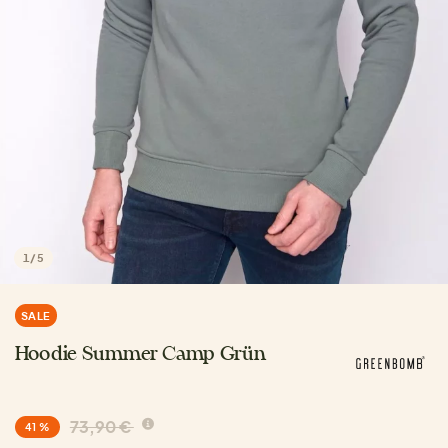
1
/
5
SALE
Hoodie Summer Camp Grün
73,90 €
41 %