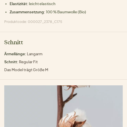
Elastizität:
leicht elastisch
Zusammensetzung:
100 % Baumwolle (Bio)
Produktcode: 000027_2378_C175
Schnitt
Ärmellänge:
Langarm
Schnitt:
Regular Fit
Das Model trägt Größe M