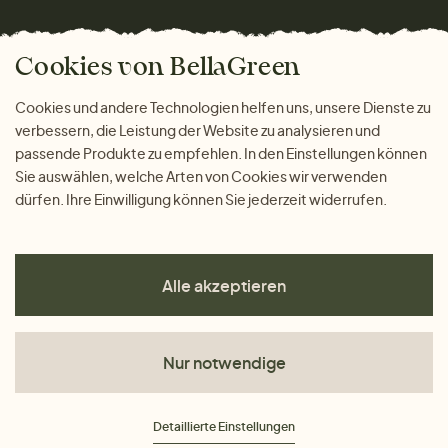
Wohnen
Versand und Zahlung
Das freundliche Magazin
Geschenke
Cookies von BellaGreen
Warum bei uns einkaufen
ZAHLUNGSMÖGLICHKEITEN
Cookies und andere Technologien helfen uns, unsere Dienste zu
verbessern, die Leistung der Website zu analysieren und
passende Produkte zu empfehlen. In den Einstellungen können
Sie auswählen, welche Arten von Cookies wir verwenden
dürfen. Ihre Einwilligung können Sie jederzeit widerrufen.
Alle akzeptieren
Nur notwendige
AGB
Detaillierte Einstellungen
Datenschutz
Impressum
Cookies