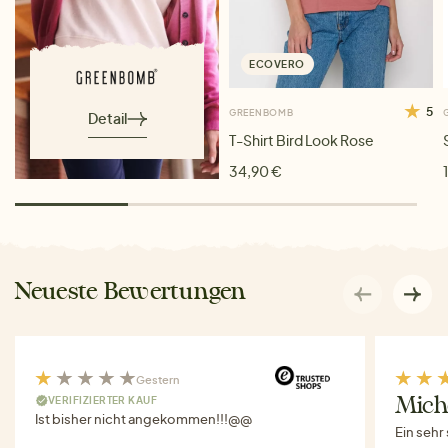
ECOVERO
5
GREENBOMB
Detail
T-Shirt Bird Look Rose
34,90 €
Neueste Bewertungen
Gestern
VERIFIZIERTER KAUF
Miche
Ist bisher nicht angekommen!!!@@
Ein sehr