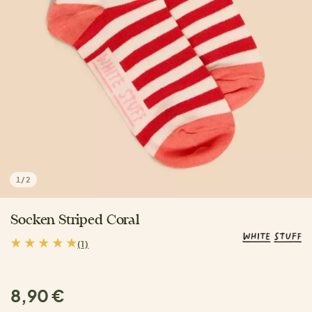
1
/
2
Socken Striped Coral
(1)
8,90 €