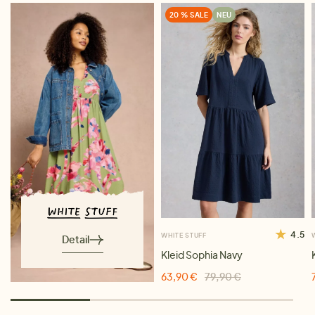
20 % SALE
NEU
4.5
WHITE STUFF
Detail
Kleid Sophia Navy
63,90 €
79,90 €