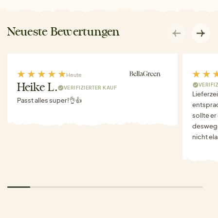
Neueste Bewertungen
Heute
VERIFI
Heike L.
VERIFIZIERTER KAUF
Lieferze
Passt alles super!👌👍
entspra
sollte e
deswegen
nicht el