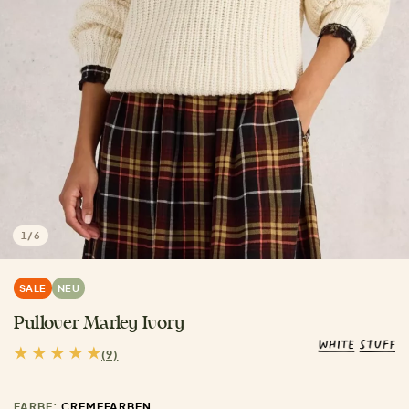
1
/
6
SALE
NEU
Pullover Marley Ivory
(9)
FARBE:
CREMEFARBEN