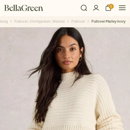
0
idung
Pullover, Strickjacken, Westen
Pullover
Pullover Marley Ivory