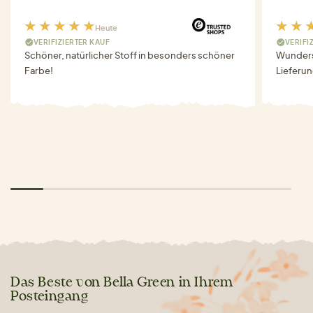
Heute
VERIFIZIERTER KAUF
VERIFI
Schöner, natürlicher Stoff in besonders schöner
Wunders
Farbe!
Lieferun
Das Beste von Bella Green in Ihrem
Posteingang