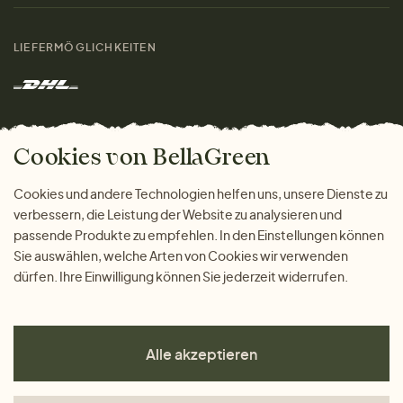
Damen
Größenratgeber
Kontakt
LIEFERMÖGLICHKEITEN
Herren
Rücksendung der Ware
Marken
Wohnen
Versand und Zahlung
Das freundliche Magazin
Geschenke
Cookies von BellaGreen
Warum bei uns einkaufen
ZAHLUNGSMÖGLICHKEITEN
Cookies und andere Technologien helfen uns, unsere Dienste zu
verbessern, die Leistung der Website zu analysieren und
passende Produkte zu empfehlen. In den Einstellungen können
Sie auswählen, welche Arten von Cookies wir verwenden
dürfen. Ihre Einwilligung können Sie jederzeit widerrufen.
Alle akzeptieren