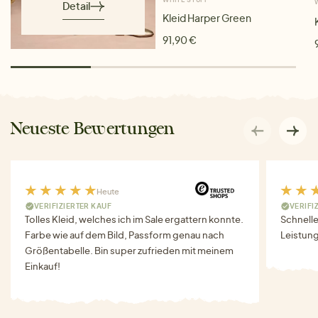
Detail
Kleid Harper Green
91,90 €
Neueste Bewertungen
Heute
VERIFIZIERTER KAUF
VERIFI
Tolles Kleid, welches ich im Sale ergattern konnte.
Schnell
Farbe wie auf dem Bild, Passform genau nach
Leistung
Größentabelle. Bin super zufrieden mit meinem
Einkauf!