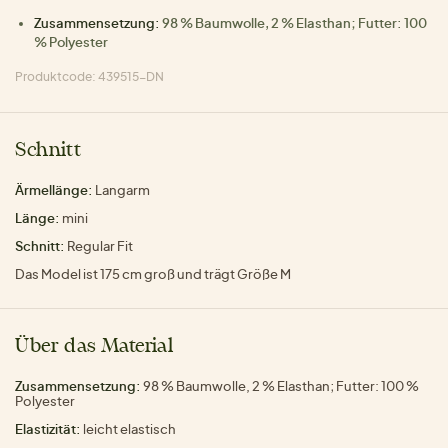
Zusammensetzung:
98 % Baumwolle, 2 % Elasthan; Futter: 100
% Polyester
Produktcode: 439515-DN
Schnitt
Ärmellänge:
Langarm
Länge:
mini
Schnitt:
Regular Fit
Das Model ist 175 cm groß und trägt Größe M
Über das Material
Zusammensetzung:
98 % Baumwolle, 2 % Elasthan; Futter: 100 %
Polyester
Elastizität:
leicht elastisch