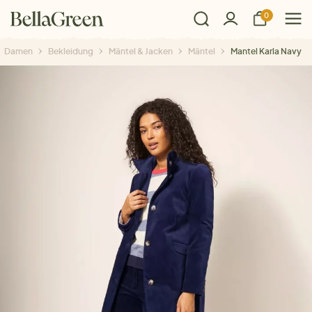
0
Damen
Bekleidung
Mäntel & Jacken
Mäntel
Mantel Karla Navy