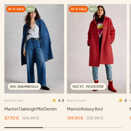
30 % SALE
NEU
30 % SALE
NEU
BIO-BAUMWOLLE
RECYC. POLYESTER
4.5
5
WHITE STUFF
WHITE STUFF
Mantel Oakleigh Mid Denim
Mantel Kelsey Red
87,90 €
124,90 €
149,90 €
213,90 €