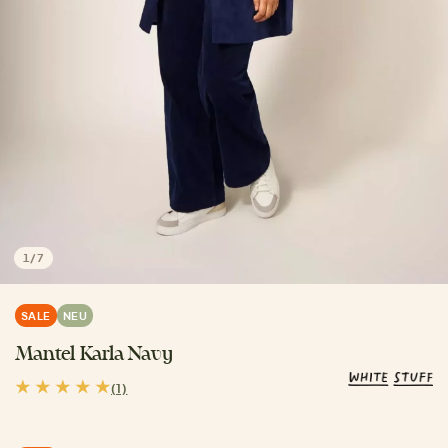
1
/
7
SALE
NEU
Mantel Karla Navy
(1)