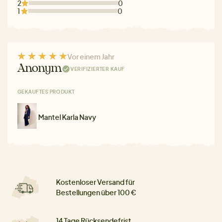
2
0
1
0
Vor einem Jahr
Anonym
VERIFIZIERTER KAUF
GEKAUFTES PRODUKT
Mantel Karla Navy
Kostenloser Versand für
Bestellungen über 100 €
14 Tage Rücksendefrist