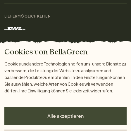
Materialien
Damen
Größenratgeber
Kontakt
LIEFERMÖGLICHKEITEN
Herren
Rücksendung der Ware
Marken
Wohnen
Versand und Zahlung
Das freundliche Magazin
Geschenke
Cookies von BellaGreen
Warum bei uns einkaufen
ZAHLUNGSMÖGLICHKEITEN
Cookies und andere Technologien helfen uns, unsere Dienste zu
verbessern, die Leistung der Website zu analysieren und
passende Produkte zu empfehlen. In den Einstellungen können
Sie auswählen, welche Arten von Cookies wir verwenden
dürfen. Ihre Einwilligung können Sie jederzeit widerrufen.
Alle akzeptieren