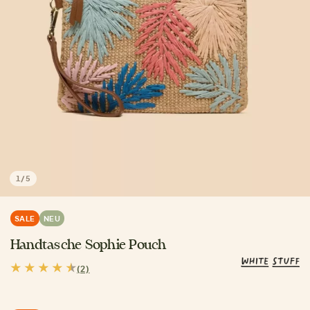
1
/
5
SALE
NEU
Handtasche Sophie Pouch
(2)