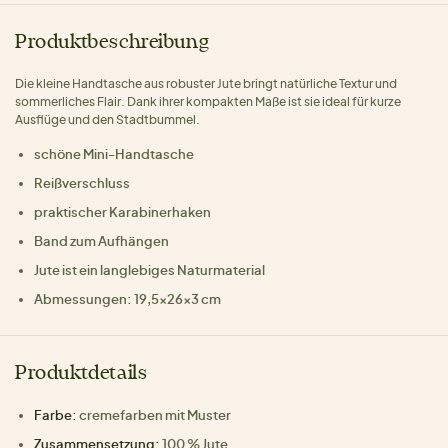
Produktbeschreibung
Die kleine Handtasche aus robuster Jute bringt natürliche Textur und
sommerliches Flair. Dank ihrer kompakten Maße ist sie ideal für kurze
Ausflüge und den Stadtbummel.
schöne Mini-Handtasche
Reißverschluss
praktischer Karabinerhaken
Band zum Aufhängen
Jute ist ein langlebiges Naturmaterial
Abmessungen: 19,5x26x3 cm
Produktdetails
Farbe:
cremefarben mit Muster
Zusammensetzung:
100 % Jute