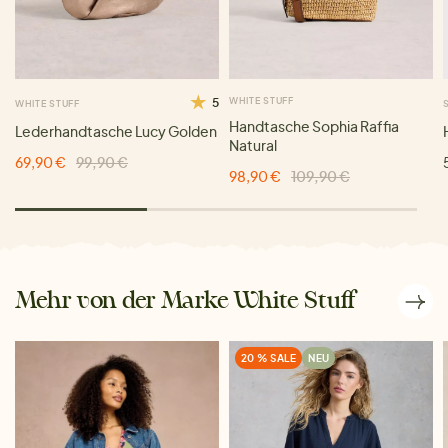
5
WHITE STUFF
WHITE STUFF
Handtasche Sophia Raffia
Lederhandtasche Lucy Golden
Natural
69,90 €
99,90 €
98,90 €
109,90 €
Mehr von der Marke White Stuff
20 % SALE
NEU