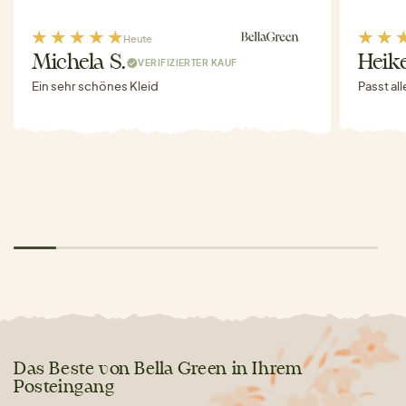
Heute
Michela S.
Heike
VERIFIZIERTER KAUF
Ein sehr schönes Kleid
Passt al
Das Beste von Bella Green in Ihrem
Posteingang