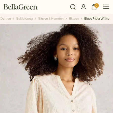
0
Damen
Bekleidung
Blusen & Hemden
Blusen
Bluse Piper White