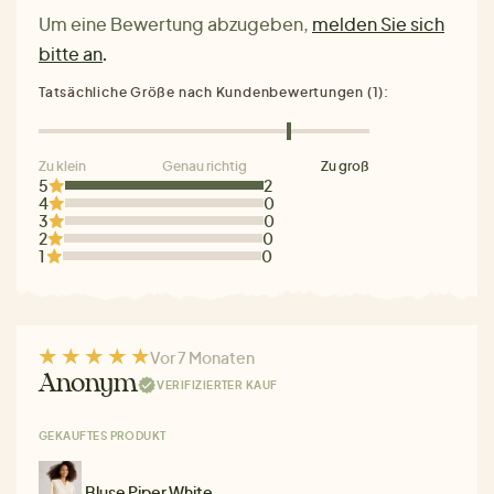
Um eine Bewertung abzugeben,
melden Sie sich
bitte an
.
Tatsächliche Größe nach Kundenbewertungen (1):
Zu klein
Genau richtig
Zu groß
5
2
4
0
3
0
2
0
1
0
Vor 7 Monaten
Anonym
VERIFIZIERTER KAUF
GEKAUFTES PRODUKT
Bluse Piper White