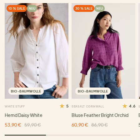
10 % SALE
NEU
30 % SALE
NEU
BIO-BAUMWOLLE
BIO-BAUMWOLLE
5
4.6
WHITE STUFF
SEASALT CORNWALL
Hemd Daisy White
Bluse Feather Bright Orchid
53,90 €
59,90 €
60,90 €
86,90 €