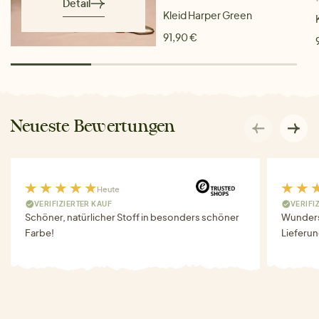
Detail
Kleid Harper Green
91,90 €
Neueste Bewertungen
Heute
VERIFIZIERTER KAUF
VERIFI
Schöner, natürlicher Stoff in besonders schöner
Wunders
Farbe!
Lieferun