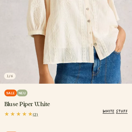
1
/
6
SALE
NEU
Bluse Piper White
(2)