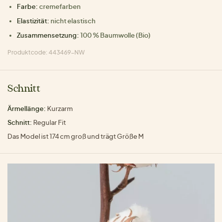
Farbe:
cremefarben
Elastizität:
nicht elastisch
Zusammensetzung:
100 % Baumwolle (Bio)
Produktcode: 443469-NW
Schnitt
Ärmellänge:
Kurzarm
Schnitt:
Regular Fit
Das Model ist 174 cm groß und trägt Größe M