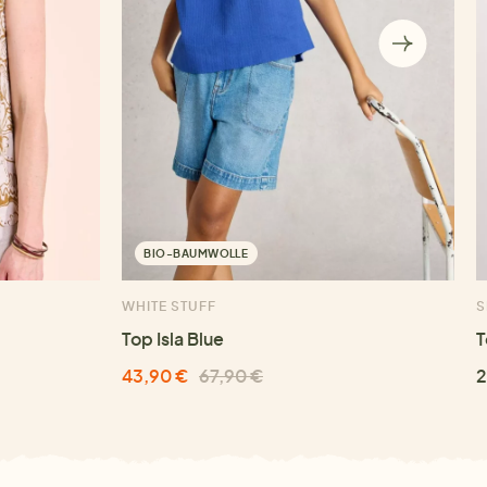
BIO-BAUMWOLLE
WHITE STUFF
S
Top Isla Blue
T
43,90 €
67,90 €
2