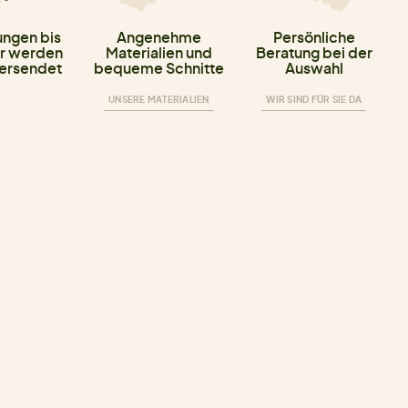
ungen bis
Angenehme
Persönliche
r werden
Materialien und
Beratung bei der
versendet
bequeme Schnitte
Auswahl
UNSERE MATERIALIEN
WIR SIND FÜR SIE DA