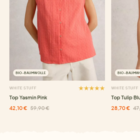
BIO-BAUMWOLLE
BIO-BAUMW
WHITE STUFF
WHITE STUFF
Top Yasmin Pink
Top Tulip Bl
42,10 €
59,90 €
28,70 €
47