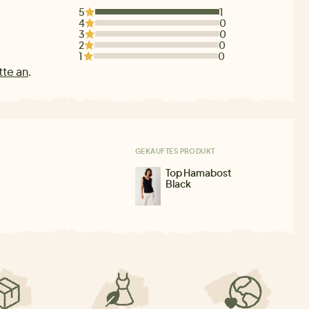
5
1
4
0
3
0
2
0
1
0
tte an
.
GEKAUFTES PRODUKT
Top Hamabost
Black