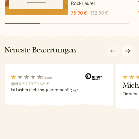
Rock Laurel
75,90 €
132,90 €
Neueste Bewertungen
Heute
VERIFIZIERTER KAUF
Miche
Ist bisher nicht angekommen!!!@@
Ein sehr