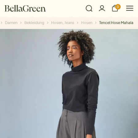
0
Damen
Bekleidung
Hosen, Jeans
Hosen
Tencel Hose Mahala