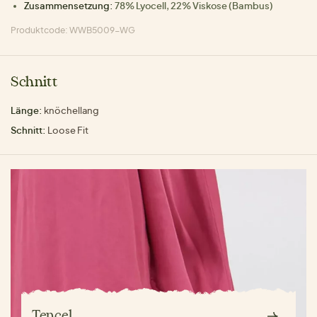
Zusammensetzung:
78% Lyocell, 22% Viskose (Bambus)
Produktcode: WWB5009-WG
Schnitt
Länge:
knöchellang
Schnitt:
Loose Fit
Tencel