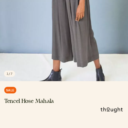
1
/
7
SALE
Tencel Hose Mahala