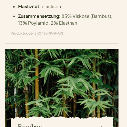
Elastizität:
elastisch
Zusammensetzung:
85% Viskose (Bambus),
13% Poylamid, 2% Elasthan
Produktcode: SK0495PK-R-OS