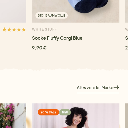
BIO-BAUMWOLLE
WHITE STUFF
W
Socke Fluffy Corgi Blue
S
9,90 €
2
Alles von der Marke
20 % SALE
NEU