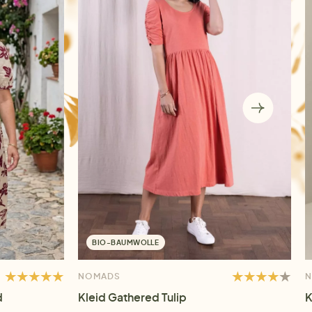
BIO-BAUMWOLLE
NOMADS
d
Kleid Gathered Tulip
K