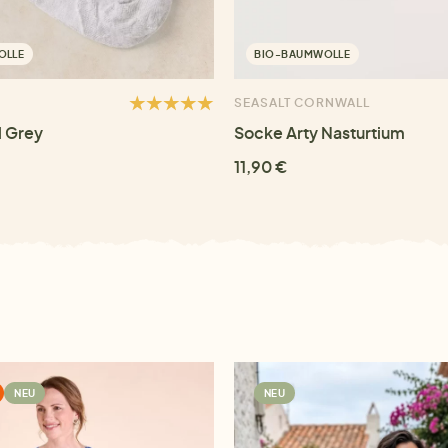
OLLE
BIO-BAUMWOLLE
SEASALT CORNWALL
l Grey
Socke Arty Nasturtium
11,90 €
NEU
NEU