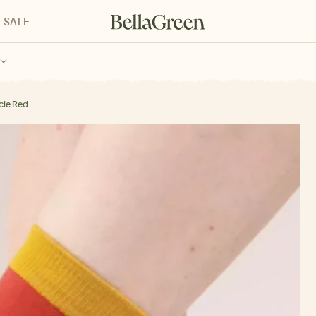
SALE
enke für Kinder
Geschenke für alle
Geschenkgutscheine
cle Red