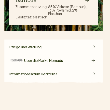
Bambus
Zusammensetzung:
85% Viskose (Bambus),
13% Poylamid, 2%
Elasthan
Elastizität:
elastisch
Pflege und Wartung
Über die Marke
Nomads
Informationen zum Hersteller