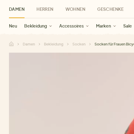
DAMEN
HERREN
WOHNEN
GESCHENKE
Neu
Herren Neu
Kategorien
Geschenke für Frauen
Sale Damen
Bekleidung
Bekleidung
Marken
Sale Herren
Accessoires
Geschenke für Männer
Sale
Marken
Marken
Sale
Gesch
Sale
Damen
Bekleidung
Socken
Socken für Frauen Bicy