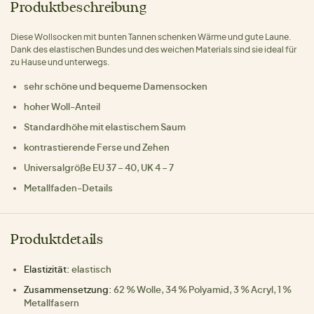
Produktbeschreibung
Diese Wollsocken mit bunten Tannen schenken Wärme und gute Laune.
Dank des elastischen Bundes und des weichen Materials sind sie ideal für
zu Hause und unterwegs.
sehr schöne und bequeme Damensocken
hoher Woll-Anteil
Standardhöhe mit elastischem Saum
kontrastierende Ferse und Zehen
Universalgröße EU 37 – 40, UK 4 – 7
Metallfaden-Details
Produktdetails
Elastizität:
elastisch
Zusammensetzung:
62 % Wolle, 34 % Polyamid, 3 % Acryl, 1 %
Metallfasern