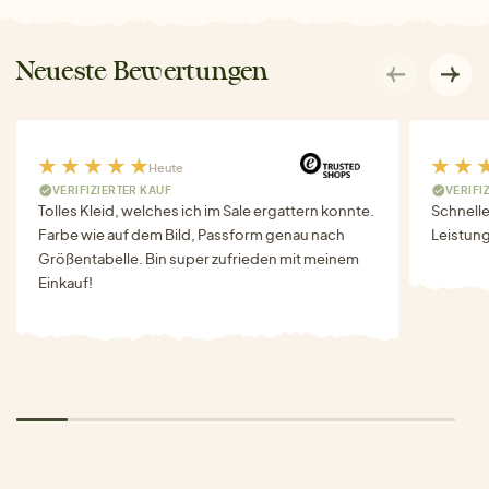
Neueste Bewertungen
Heute
VERIFIZIERTER KAUF
VERIFI
Tolles Kleid, welches ich im Sale ergattern konnte.
Schnell
Farbe wie auf dem Bild, Passform genau nach
Leistung
Größentabelle. Bin super zufrieden mit meinem
Einkauf!