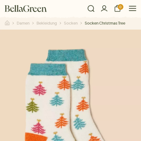
0
Damen
Bekleidung
Socken
Socken Christmas Tree