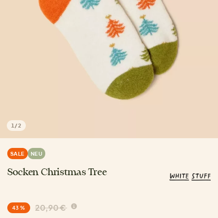
1
/
2
SALE
NEU
Socken Christmas Tree
20,90 €
43 %