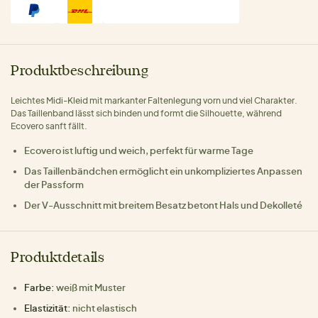
Produktbeschreibung
Leichtes Midi-Kleid mit markanter Faltenlegung vorn und viel Charakter.
Das Taillenband lässt sich binden und formt die Silhouette, während
Ecovero sanft fällt.
Ecovero ist luftig und weich, perfekt für warme Tage
Das Taillenbändchen ermöglicht ein unkompliziertes Anpassen
der Passform
Der V-Ausschnitt mit breitem Besatz betont Hals und Dekolleté
Produktdetails
Farbe:
weiß mit Muster
Elastizität:
nicht elastisch