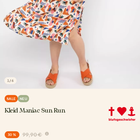
1
/
6
SALE
NEU
Kleid Maniac Sun Run
99,90 €
30 %