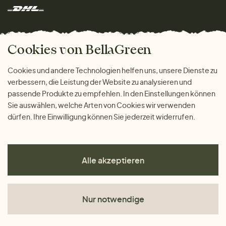
Rücksendung der Ware
Marken
Wohnen
Versand und Zahlung
Das freundliche Magazin
Geschenke
Cookies von BellaGreen
Warum bei uns einkaufen
ZAHLUNGSMÖGLICHKEITEN
Cookies und andere Technologien helfen uns, unsere Dienste zu
verbessern, die Leistung der Website zu analysieren und
passende Produkte zu empfehlen. In den Einstellungen können
Sie auswählen, welche Arten von Cookies wir verwenden
dürfen. Ihre Einwilligung können Sie jederzeit widerrufen.
Alle akzeptieren
Nur notwendige
AGB