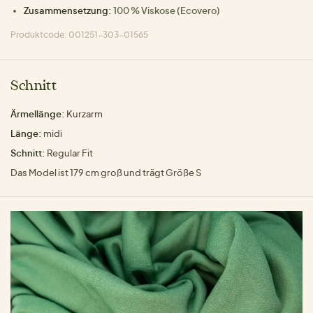
Zusammensetzung:
100 % Viskose (Ecovero)
Produktcode: 001251-303-01565
Schnitt
Ärmellänge:
Kurzarm
Länge:
midi
Schnitt:
Regular Fit
Das Model ist 179 cm groß und trägt Größe S