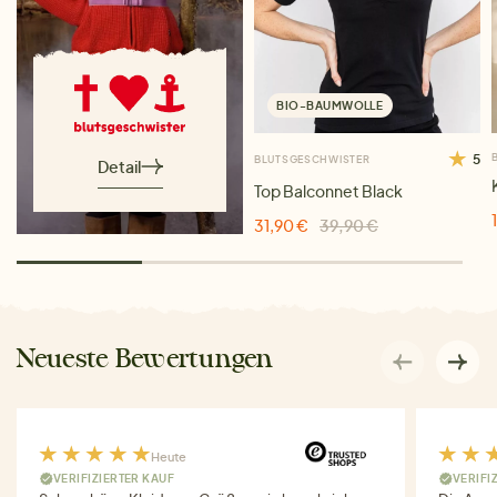
BIO-BAUMWOLLE
5
BLUTSGESCHWISTER
Detail
Top Balconnet Black
31,90 €
39,90 €
Neueste Bewertungen
Heute
VERIFIZIERTER KAUF
VERIFI