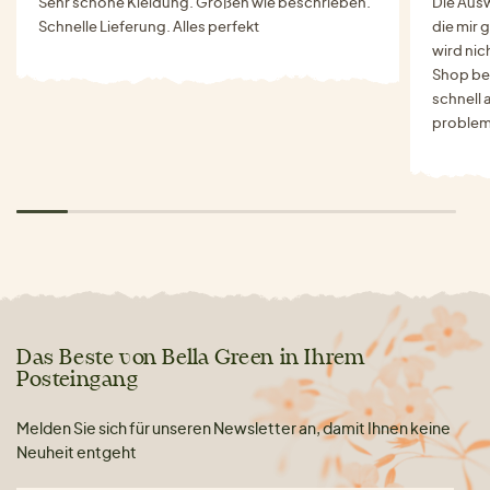
Sehr schöne Kleidung. Größen wie beschrieben.
Die Auswa
Schnelle Lieferung. Alles perfekt
die mir g
wird nich
Shop bes
schnell 
problem
Das Beste von Bella Green in Ihrem
Posteingang
Melden Sie sich für unseren Newsletter an, damit Ihnen keine
Neuheit entgeht