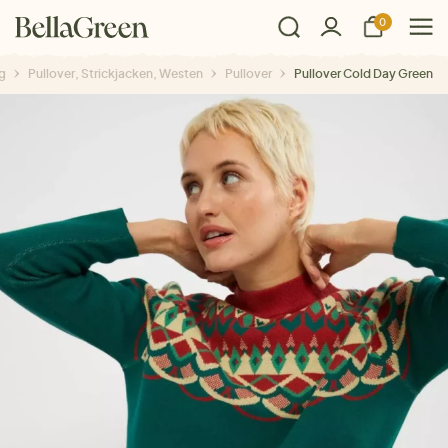
0
g
Pullover, Strickjacken, Westen
Pullover
Pullover Cold Day Green