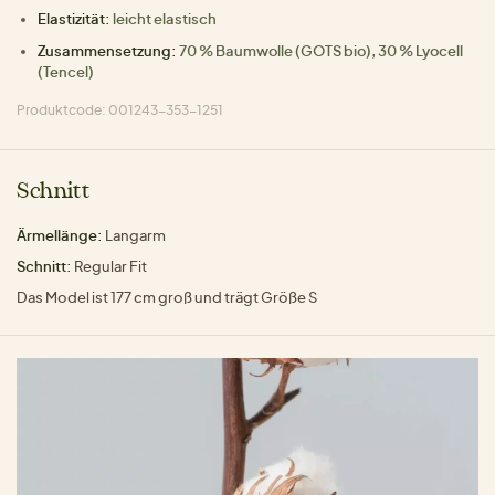
Elastizität:
leicht elastisch
Zusammensetzung:
70 % Baumwolle (GOTS bio), 30 % Lyocell
(Tencel)
Produktcode: 001243-353-1251
Schnitt
Ärmellänge:
Langarm
Schnitt:
Regular Fit
Das Model ist 177 cm groß und trägt Größe S