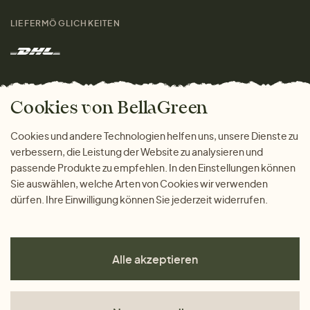
Größenratgeber
Kontakt
LIEFERMÖGLICHKEITEN
Herren
Rücksendung der Ware
Marken
Wohnen
Versand und Zahlung
Das freundliche Magazin
Geschenke
Cookies von BellaGreen
Warum bei uns einkaufen
ZAHLUNGSMÖGLICHKEITEN
Cookies und andere Technologien helfen uns, unsere Dienste zu
verbessern, die Leistung der Website zu analysieren und
passende Produkte zu empfehlen. In den Einstellungen können
Sie auswählen, welche Arten von Cookies wir verwenden
dürfen. Ihre Einwilligung können Sie jederzeit widerrufen.
Alle akzeptieren