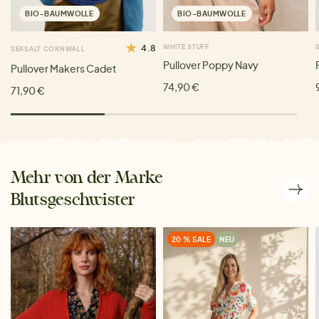
BIO-BAUMWOLLE
BIO-BAUMWOLLE
4.8
WHITE STUFF
SEASALT CORNWALL
Pullover Poppy Navy
Pullover Makers Cadet
74,90 €
71,90 €
Mehr von der Marke
Blutsgeschwister
20 % SALE
NEU