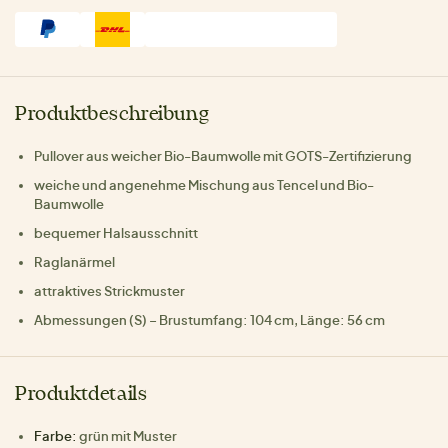
Produktbeschreibung
Pullover aus weicher Bio-Baumwolle mit GOTS-Zertifizierung
weiche und angenehme Mischung aus Tencel und Bio-
Baumwolle
bequemer Halsausschnitt
Raglanärmel
attraktives Strickmuster
Abmessungen (S) – Brustumfang: 104 cm, Länge: 56 cm
Produktdetails
Farbe:
grün mit Muster