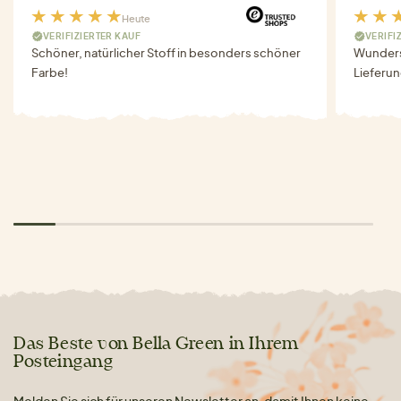
Heute
VERIFIZIERTER KAUF
VERIFI
Schöner, natürlicher Stoff in besonders schöner
Wunders
Farbe!
Lieferun
Das Beste von Bella Green in Ihrem
Posteingang