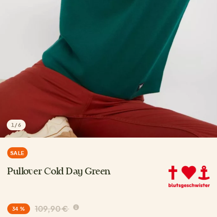
1
/
6
SALE
Pullover Cold Day Green
109,90 €
34 %