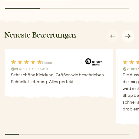
Neueste Bewertungen
Heute
VERIFIZIERTER KAUF
VERIFI
Sehr schöne Kleidung. Größen wie beschrieben.
Die Auswa
Schnelle Lieferung. Alles perfekt
die mir g
wird nich
Shop bes
schnell 
problem