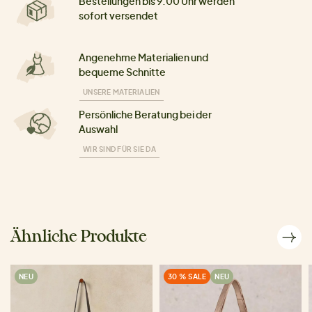
Bestellungen bis 9:00 Uhr werden
sofort versendet
Angenehme Materialien und
bequeme Schnitte
UNSERE MATERIALIEN
Persönliche Beratung bei der
Auswahl
WIR SIND FÜR SIE DA
Ähnliche Produkte
NEU
30 % SALE
NEU