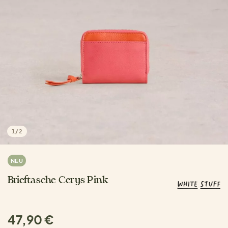
1
/
2
NEU
Brieftasche Cerys Pink
47,90 €