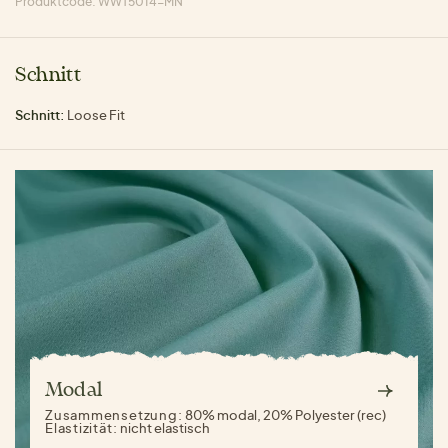
Produktcode: WWT5014-MN
Schnitt
Schnitt:
Loose Fit
Modal
Zusammensetzung:
80% modal, 20% Polyester (rec)
Elastizität:
nicht elastisch