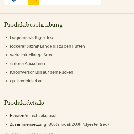
Produktbeschreibung
bequemes luftiges Top
lockerer Sitz mit Länge bis zu den Hüften
weite mittellange Ärmel
tieferer Ausschnitt
Knopfverschluss auf dem Rücken
gut kombinierbar
Produktdetails
Elastizität:
nicht elastisch
Zusammensetzung:
80% modal, 20% Polyester (rec)