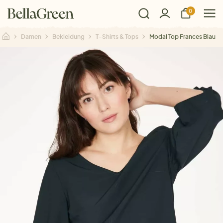
0
Damen
Bekleidung
T-Shirts & Tops
Modal Top Frances Blau