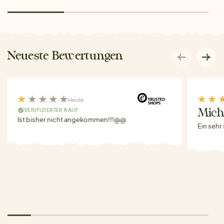
Neueste Bewertungen
Heute
VERIFIZIERTER KAUF
Miche
Ist bisher nicht angekommen!!!@@
Ein sehr