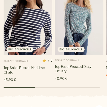
BIO-BAUMWOLLE
BIO-BAUMWOLLE
4.9
SEASALT CORNWALL
SEASALT CORNWALL
Top Easel Pressed Ditsy
Top Sailor Breton Maritime
Estuary
Chalk
40,90 €
43,90 €