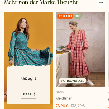
Mehr von der Marke Thought
42 % SALE
NEU
BIO-BAUMWOLLE
THOUGHT
Detail
Kleid Iman
78,90 €
136,90 €