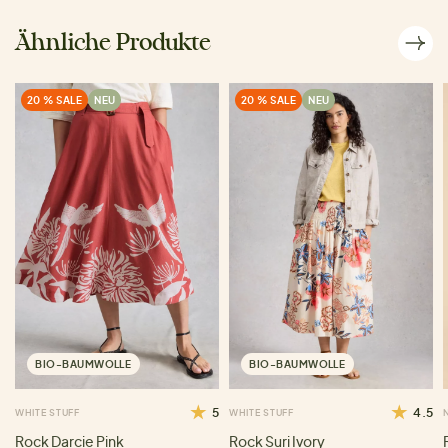
Ähnliche Produkte
20 % SALE
NEU
20 % SALE
NEU
BIO-BAUMWOLLE
BIO-BAUMWOLLE
5
4.5
WHITE STUFF
WHITE STUFF
Rock Darcie Pink
Rock Suri Ivory