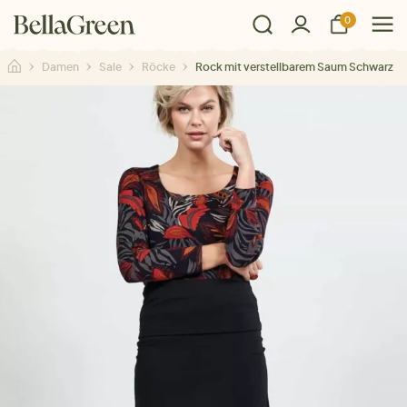
0
Damen
Sale
Röcke
Rock mit verstellbarem Saum Schwarz