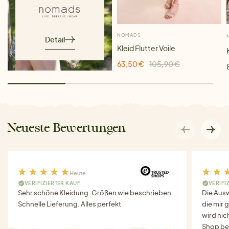
NOMADS
Detail
Kleid Flutter Voile
63,50 €
105,90 €
Neueste Bewertungen
Heute
VERIFIZIERTER KAUF
VERIFI
Sehr schöne Kleidung. Größen wie beschrieben.
Die Auswa
Schnelle Lieferung. Alles perfekt
die mir g
wird nich
Shop bes