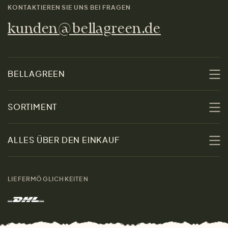
KONTAKTIEREN SIE UNS BEI FRAGEN
kunden@bellagreen.de
BELLAGREEN
Über uns
SORTIMENT
Nachhaltigkeit
Sale
ALLES ÜBER DEN EINKAUF
Materialien
Damen
Größenratgeber
Kontakt
LIEFERMÖGLICHKEITEN
Herren
Rücksendung der Ware
Marken
Wohnen
Versand und Zahlung
Das freundliche Magazin