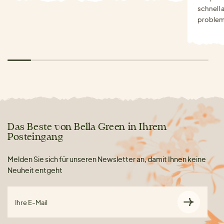
schnell 
problem
Das Beste von Bella Green in Ihrem
Posteingang
Melden Sie sich für unseren Newsletter an, damit Ihnen keine
Neuheit entgeht
Ihre E-Mail