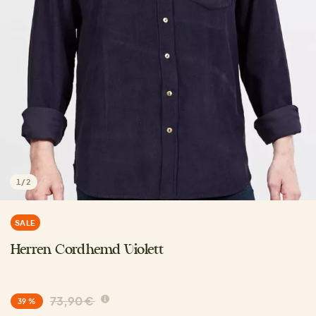
1
/
2
SALE
Herren Cordhemd Violett
73,90 €
39 %