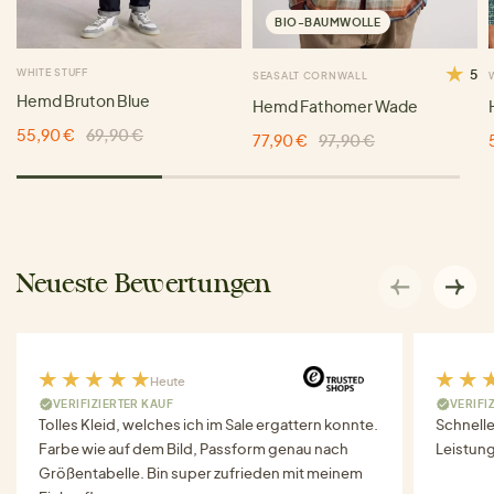
BIO-BAUMWOLLE
WHITE STUFF
5
SEASALT CORNWALL
Hemd Bruton Blue
Hemd Fathomer Wade
55,90 €
69,90 €
77,90 €
97,90 €
Neueste Bewertungen
Heute
VERIFIZIERTER KAUF
VERIFI
Tolles Kleid, welches ich im Sale ergattern konnte.
Schnell
Farbe wie auf dem Bild, Passform genau nach
Leistung
Größentabelle. Bin super zufrieden mit meinem