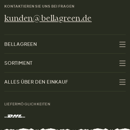
KONTAKTIEREN SIE UNS BEI FRAGEN
kunden@bellagreen.de
BELLAGREEN
Über uns
SORTIMENT
Nachhaltigkeit
Sale
ALLES ÜBER DEN EINKAUF
Materialien
Damen
Größenratgeber
Kontakt
LIEFERMÖGLICHKEITEN
Herren
Rücksendung der Ware
Marken
Wohnen
Versand und Zahlung