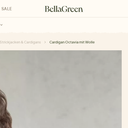
SALE
enke für Kinder
Geschenke für alle
Geschenkgutscheine
Strickjacken & Cardigans
Cardigan Octavia mit Wolle