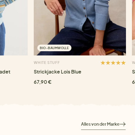
BIO-BAUMWOLLE
WHITE STUFF
W
Cadet
Strickjacke Lois Blue
S
67,90 €
6
Alles von der Marke