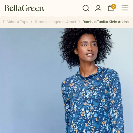
0
T-Shirts & Tops
Tops mit längerem Ärmel
Bambus Tunika Kleid Atkins