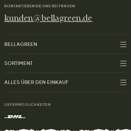
KONTAKTIEREN SIE UNS BEI FRAGEN
kunden@bellagreen.de
BELLAGREEN
Über uns
SORTIMENT
Nachhaltigkeit
Sale
ALLES ÜBER DEN EINKAUF
Materialien
Damen
Größenratgeber
Kontakt
LIEFERMÖGLICHKEITEN
Herren
Rücksendung der Ware
Marken
Wohnen
Versand und Zahlung