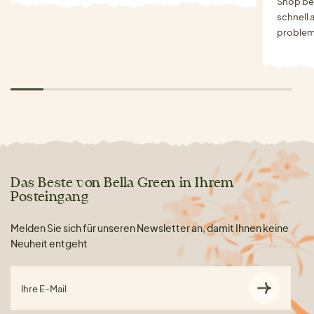
Shop bes
schnell 
problem
Das Beste von Bella Green in Ihrem
Posteingang
Melden Sie sich für unseren Newsletter an, damit Ihnen keine
Neuheit entgeht
Ihre E-Mail