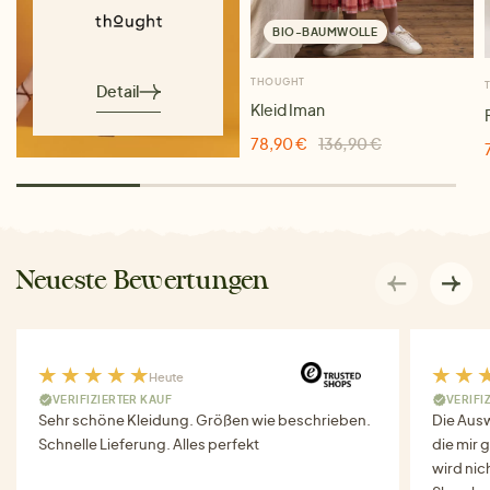
BIO-BAUMWOLLE
THOUGHT
Detail
Kleid Iman
78,90 €
136,90 €
Neueste Bewertungen
Heute
VERIFIZIERTER KAUF
VERIFI
Sehr schöne Kleidung. Größen wie beschrieben.
Die Auswa
Schnelle Lieferung. Alles perfekt
die mir g
wird nich