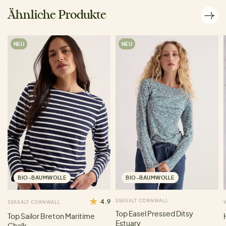
Ähnliche Produkte
NEU
NEU
BIO-BAUMWOLLE
BIO-BAUMWOLLE
4.9
SEASALT CORNWALL
SEASALT CORNWALL
Top Easel Pressed Ditsy
Top Sailor Breton Maritime
Estuary
Chalk